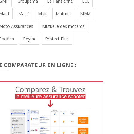
GMF
Groupama
La Parisienne
LCL
Maaf
Macif
Maif
Matmut
MMA
Moto Assurances
Mutuelle des motards
Pacifica
Peyrac
Protect Plus
E COMPARATEUR EN LIGNE :